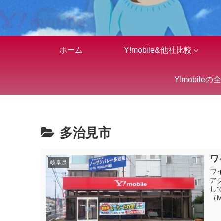
ホーム
Y!mobile&他社比較
Y!mobileの
多治見市
ワ
岐阜県
ワ
ア
し
（