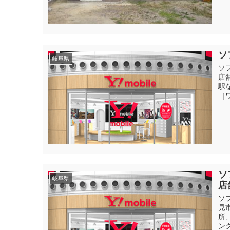
ソ
岐阜県
ソ
店
駅
［
ソ
岐阜県
店
ソ
見
所
ン