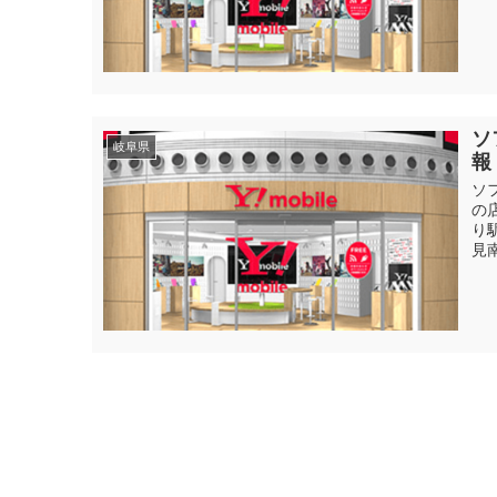
ソ
岐阜県
報
ソ
の
り
見