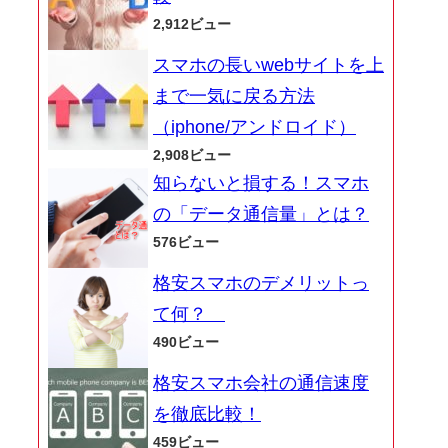
2,912ビュー
スマホの長いwebサイトを上
まで一気に戻る方法
（iphone/アンドロイド）
2,908ビュー
知らないと損する！スマホ
の「データ通信量」とは？
576ビュー
格安スマホのデメリットっ
て何？
490ビュー
格安スマホ会社の通信速度
を徹底比較！
459ビュー