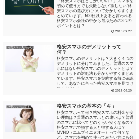
「格安スマホはどこがいいの？」スマホを
初めて使う方でも失敗しない”損しない”格
安スマホの選び方について分かりやすくま
とめています。500社以上あると言われる
格安スマホ会社の中から選ぶための3つの
ポイントとは？
2018.09.27
格安スマホのデメリットって
格安スマホ丸わかり
何？
格安スマホのデメリットは？大きく４つの
デメリットに分けてみました。普通のスマ
ホにはない格安スマホのデメリットとは？
デメリットの対処法も分かりやすくまとめ
ています。格安スマホを契約する前に確認
して、あなたに合った格安スマホを見つけ
てくださいね。
2018.09.20
格安スマホの基本の「キ」
格安スマホの基本
格安スマホって何？格安スマホの料金が安
い理由は？普通のスマホとの違いは？普通
のスマホに比べてどのくらい安くなるの？
格安スマホで損する人と得する人は？
MVNO（エムブイエヌオー）って何？な
ど、スマホを初めて使ってみたい方にも分