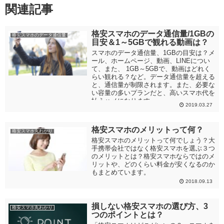
関連記事
格安スマホのデータ通信量/1GBの
格安スマホのデータ通信量
目安＆1～5GBで観れる動画は？
スマホのデータ通信量、1GBの目安は？メ
ール、ホームページ、動画、LINEについ
て、また、 1GB～5GBで、動画はどれく
らい観れる？など。データ通信量を超える
と、通信量が制限されます。また、必要な
い容量の多いプランだと、高いスマホ代を
払うハメになります。
2019.03.27
格安スマホのメリットって何？
格安スマホ丸わかり
格安スマホのメリットって何でしょう？大
手携帯会社ではなく格安スマホを選ぶ３つ
のメリットとは？格安スマホならではのメ
リットや、どのくらい料金が安くなるのか
もまとめています。
2018.09.13
損しない格安スマホの選び方、3
格安スマホ丸わかり
つのポイントとは？