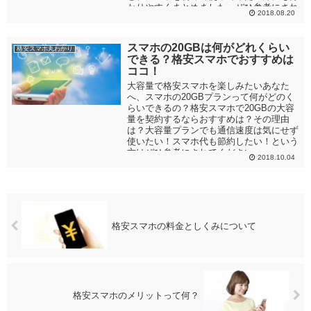
かりやすくまとめました。ぜひ参考にされ
2018.08.20
てください。
スマホの20GBは何がどれくらい
格安スマホ丸わかり
できる？格安スマホでおすすめは
ココ！
大容量で格安スマホを楽しみたいあなた
へ、スマホの20GBプランって何がどのく
らいできるの？格安スマホで20GBの大容
量を契約するならおすすめは？その理由
は？大容量プランでも通信速度は気にせず
使いたい！スマホ代も節約したい！という
方はぜひ参考にされてください。
2018.10.04
格安スマホの料金としくみについて
格安スマホのメリットって何？