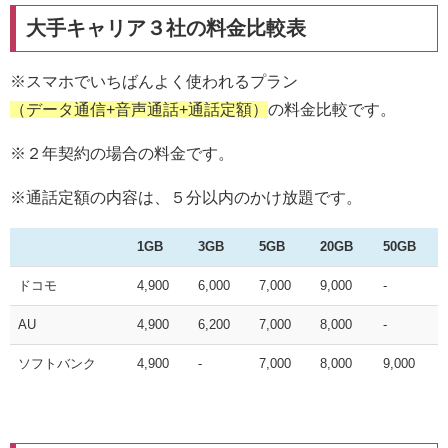
大手キャリア３社の料金比較表
※スマホでいちばんよく使われるプラン
（データ通信+音声通話+通話定額）
の料金比較です。
※２年契約の場合の料金です。
※通話定額の内容は、５分以内のかけ放題です。
1GB
3GB
5GB
20GB
50GB
ドコモ
4,900
6,000
7,000
9,000
-
AU
4,900
6,200
7,000
8,000
-
ソフトバンク
4,900
-
7,000
8,000
9,000