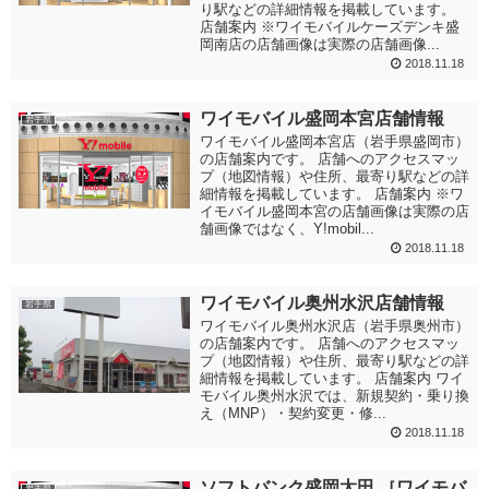
り駅などの詳細情報を掲載しています。
店舗案内 ※ワイモバイルケーズデンキ盛
岡南店の店舗画像は実際の店舗画像...
2018.11.18
ワイモバイル盛岡本宮店舗情報
岩手県
ワイモバイル盛岡本宮店（岩手県盛岡市）
の店舗案内です。 店舗へのアクセスマッ
プ（地図情報）や住所、最寄り駅などの詳
細情報を掲載しています。 店舗案内 ※ワ
イモバイル盛岡本宮の店舗画像は実際の店
舗画像ではなく、Y!mobil...
2018.11.18
ワイモバイル奥州水沢店舗情報
岩手県
ワイモバイル奥州水沢店（岩手県奥州市）
の店舗案内です。 店舗へのアクセスマッ
プ（地図情報）や住所、最寄り駅などの詳
細情報を掲載しています。 店舗案内 ワイ
モバイル奥州水沢では、新規契約・乗り換
え（MNP）・契約変更・修...
2018.11.18
ソフトバンク盛岡太田 ［ワイモバ
岩手県