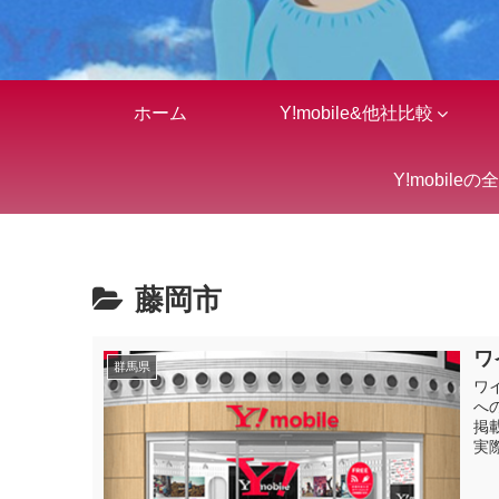
ホーム
Y!mobile&他社比較
Y!mobileの
藤岡市
ワ
群馬県
ワ
へ
掲
実