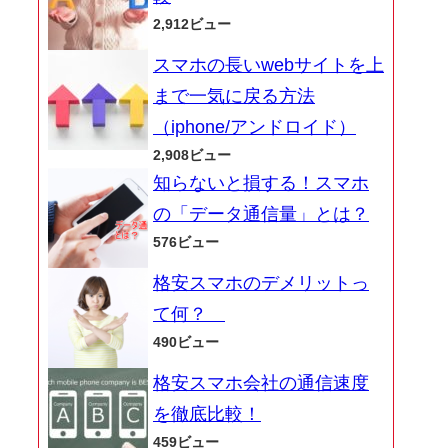
2,912ビュー
スマホの長いwebサイトを上
まで一気に戻る方法
（iphone/アンドロイド）
2,908ビュー
知らないと損する！スマホ
の「データ通信量」とは？
576ビュー
格安スマホのデメリットっ
て何？
490ビュー
格安スマホ会社の通信速度
を徹底比較！
459ビュー