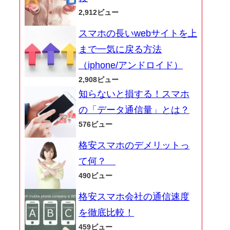
2,912ビュー
スマホの長いwebサイトを上
まで一気に戻る方法
（iphone/アンドロイド）
2,908ビュー
知らないと損する！スマホ
の「データ通信量」とは？
576ビュー
格安スマホのデメリットっ
て何？
490ビュー
格安スマホ会社の通信速度
を徹底比較！
459ビュー