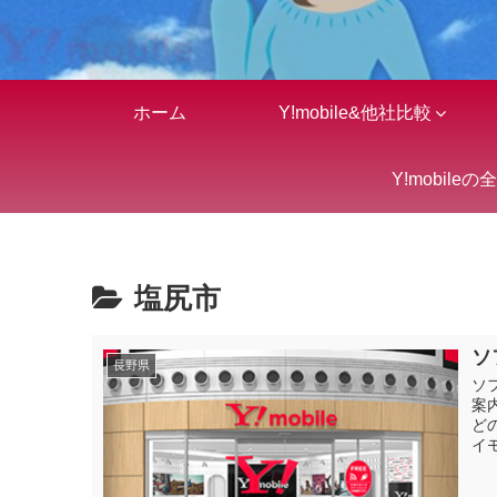
ホーム
Y!mobile&他社比較
Y!mobileの
塩尻市
ソ
長野県
ソ
案
ど
イ