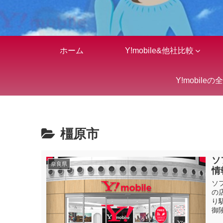
ホーム
Y!mobile&他社比較
Y!mobileの
橿原市
ソ
奈良県
情
ソ
の
り
御