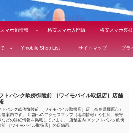
スマホ旬情報
格安スマホ入門編
格安スマホ裏技
全て
Ymobile Shop List
サイトマップ
プラ
フトバンク畝傍御陵前 ［ワイモバイル取扱店］店舗
報
フトバンク畝傍御陵前 ［ワイモバイル取扱店］店（奈良県橿原市）
店舗案内です。 店舗へのアクセスマップ（地図情報）や住所、最寄
駅などの詳細情報を掲載しています。 店舗案内 ※ソフトバンク畝傍
陵前 ［ワイモバイル取扱店］の店舗画...