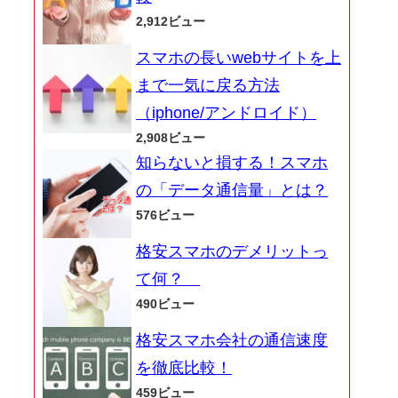
2,912ビュー
スマホの長いwebサイトを上
まで一気に戻る方法
（iphone/アンドロイド）
2,908ビュー
知らないと損する！スマホ
の「データ通信量」とは？
576ビュー
格安スマホのデメリットっ
て何？
490ビュー
格安スマホ会社の通信速度
を徹底比較！
459ビュー