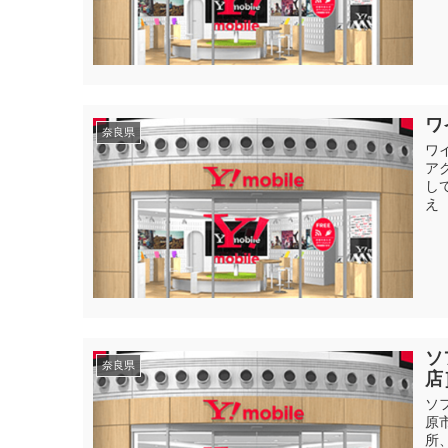
ワ
奈良県
ワ
ア
し
え（
ソ
奈良県
店
ソ
原
所