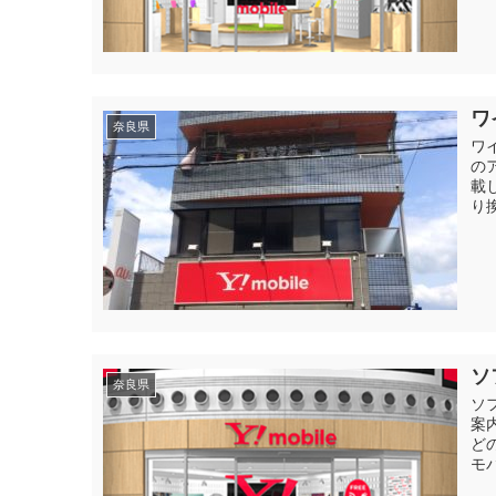
ワ
奈良県
ワ
の
載
り
ソ
奈良県
ソ
案
ど
モ