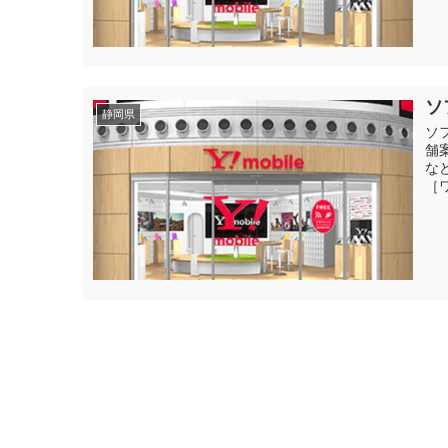
ソ
静岡県
ソ
舗
な
［