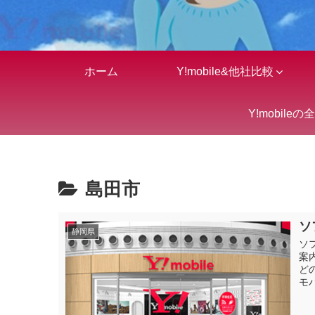
ホーム
Y!mobile&他社比較
Y!mobileの
島田市
ソ
静岡県
ソ
案
ど
モ