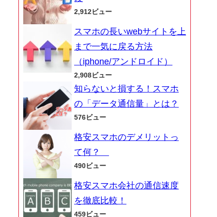
2,912ビュー
スマホの長いwebサイトを上
まで一気に戻る方法
（iphone/アンドロイド）
2,908ビュー
知らないと損する！スマホ
の「データ通信量」とは？
576ビュー
格安スマホのデメリットっ
て何？
490ビュー
格安スマホ会社の通信速度
を徹底比較！
459ビュー