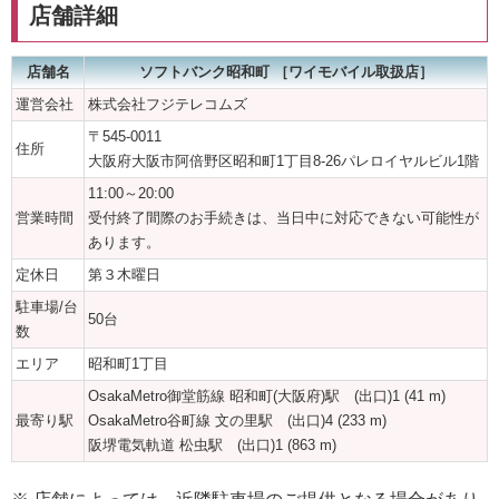
店舗詳細
店舗名
ソフトバンク昭和町 ［ワイモバイル取扱店］
運営会社
株式会社フジテレコムズ
〒545-0011
住所
大阪府大阪市阿倍野区昭和町1丁目8‐26パレロイヤルビル1階
11:00～20:00
営業時間
受付終了間際のお手続きは、当日中に対応できない可能性が
あります。
定休日
第３木曜日
駐車場/台
50台
数
エリア
昭和町1丁目
OsakaMetro御堂筋線 昭和町(大阪府)駅 (出口)1 (41 m)
最寄り駅
OsakaMetro谷町線 文の里駅 (出口)4 (233 m)
阪堺電気軌道 松虫駅 (出口)1 (863 m)