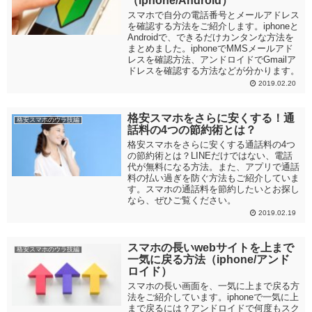
（iphone/Android）
スマホで自分の電話番号とメールアドレス
を確認する方法をご紹介します。iphoneと
Androidで、できるだけカンタンな方法を
まとめました。iphoneでMMSメールアド
レスを確認方法、アンドロイドでGmailア
ドレスを確認する方法などが分かります。
2019.02.20
格安スマホをさらに安くする！通
格安スマホのウラ技編
話料の4つの節約術とは？
格安スマホをさらに安くする通話料の4つ
の節約術とは？LINEだけではない、電話
代が無料になる方法。また、アプリで通話
料の払い過ぎを防ぐ方法もご紹介していま
す。スマホの通話料を節約したいとお探し
なら、ぜひご覧ください。
2019.02.19
スマホの長いwebサイトを上まで
格安スマホのウラ技編
一気に戻る方法（iphone/アンド
ロイド）
スマホの長い画面を、一気に上まで戻る方
法をご紹介しています。iphoneで一気に上
まで戻るには？アンドロイドで何度もスク